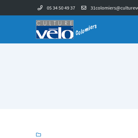
05 34 50 49 37
4 rue Antoine Lavoisier – ZAC Perget
31170 Colomiers
05 34 50 49 37
Adresse email de réception


En cochant cette case, vous consentez à recevoir nos propositions commerciales à