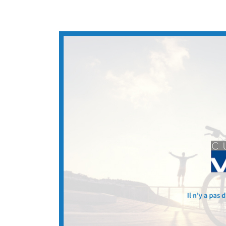
email indiqué ci-dessus. Vous pouvez vous désinscrire à tout moment en utilisant
de désinscription
.
INSCRIPTION